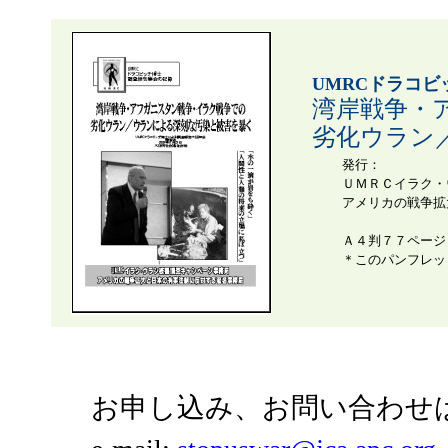
UMRCドラコ
湾岸戦争・
劣化ウラン
発行：
ＵＭＲＣイラク・
アメリカの戦争拡
Ａ４判７７ページ
＊このパンフレッ
お申し込み、お問い合わせ