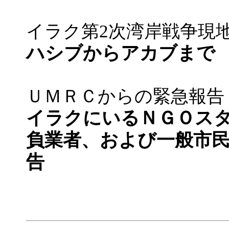
イラク第2次湾岸戦争現
ハシブからアカブまで
ＵＭＲＣからの緊急報告
イラクにいるＮＧＯス
負業者、および一般市
告