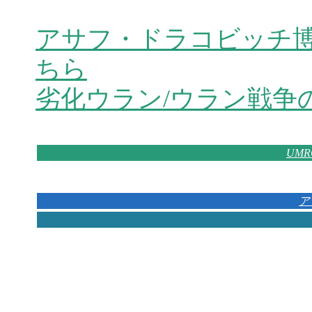
アサフ・ドラコビッチ博
ちら
劣化ウラン/ウラン戦争
UM
ア