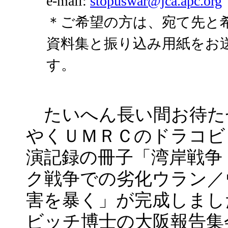
e-mail:
stopuswar@jca.apc.org
＊ご希望の方は、宛て先と
資料集と振り込み用紙をお
す。
たいへん長い間お待た
やくＵＭＲＣのドラコビ
演記録の冊子「湾岸戦争
ク戦争での劣化ウラン／
害を暴く」が完成しまし
ビッチ博士の大阪報告集会（