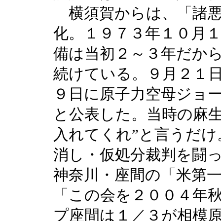
横須賀からは、「諸悪
化。１９７３年１０月
備は当初２～３年だか
続けている。９月２１
９日に原子力空母ジョ
と公表した。当時の麻生
入れてくれ”と言うだけ
消し・仮処分裁判を闘
神奈川・座間の「米第
「この会を２００４年
プ座間は１／３が相模