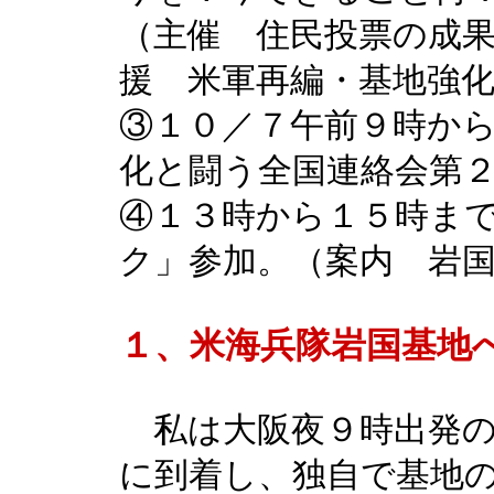
（主催 住民投票の成
援 米軍再編・基地強
③１０／７午前９時か
化と闘う全国連絡会第
④１３時から１５時ま
ク」参加。（案内 岩
１、米海兵隊岩国基地
私は大阪夜９時出発の
に到着し、独自で基地