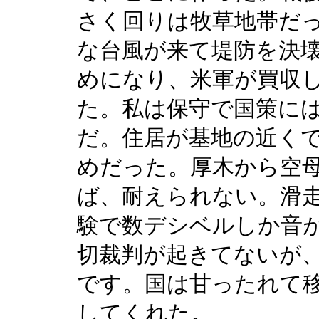
さく回りは牧草地帯だ
な台風が来て堤防を決
めになり、米軍が買収
た。私は保守で国策に
だ。住居が基地の近く
めだった。厚木から空
ば、耐えられない。滑
験で数デシベルしか音
切裁判が起きてないが
です。国は甘ったれて
してくれた。