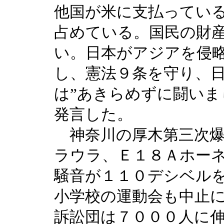
他国が米に支払ってい
占めている。国民の財
い。日本がアジアを侵
し、憲法９条を守り、
は”あきらめずに闘いま
発言した。
神奈川の厚木第三次爆
ラウラ、Ｅ１８Ａホー
騒音が１１０デシベル
小学校の運動会も中止
訴訟団は７０００人に