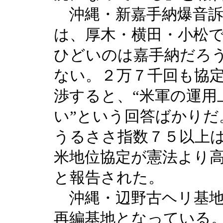
沖縄・新嘉手納爆音訴
は、厚木・横田・小松
ひどいのは嘉手納だろ
ない。２万７千回も協
渉すると、“米軍の運用
い”という回答ばかりだ
うるささ指数７５以上
米地位協定が憲法より
と報告された。
沖縄・辺野古ヘリ基地
再編基地となっている