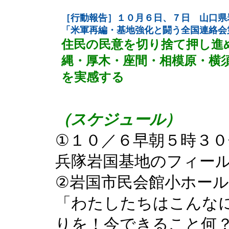
［行動報告］１０月６日、７日 山口県
「米軍再編・基地強化と闘う全国連絡会
住民の民意を切り捨て押し進
縄・厚木・座間・相模原・横
を実感する
（スケジュール）
①１０／６早朝５時３
兵隊岩国基地のフィー
②岩国市民会館小ホー
「わたしたちはこんな
りを！今できること何