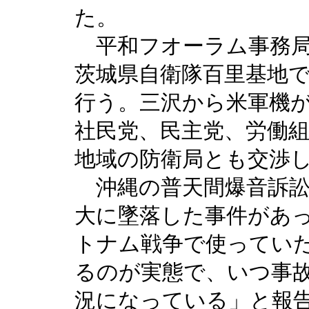
た。
平和フオーラム事務局
茨城県自衛隊百里基地
行う。三沢から米軍機
社民党、民主党、労働
地域の防衛局とも交渉
沖縄の普天間爆音訴訟
大に墜落した事件があ
トナム戦争で使ってい
るのが実態で、いつ事
況になっている」と報