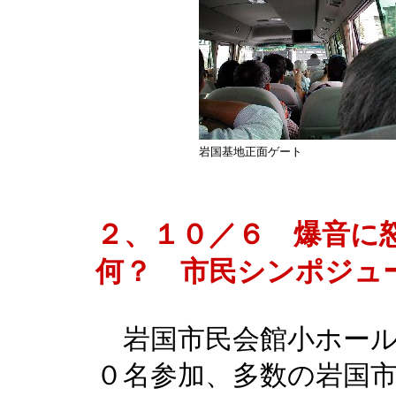
岩国基地正面ゲート
２、１０／６ 爆音に
何？ 市民シンポジュ
岩国市民会館小ホール
０名参加、多数の岩国