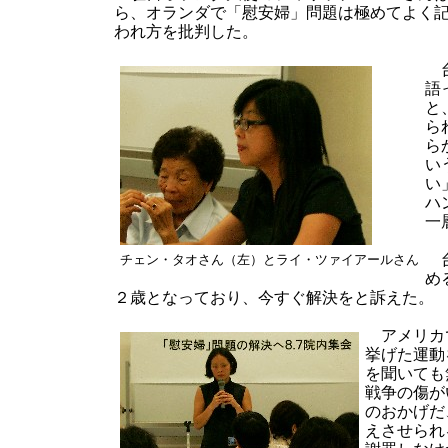
ら、オランダで「慰安婦」問題は極めてよく
われ方を批判した。
台
語
と
ら
ら
い
い
ハ
一
台
チェン・タオさん（左）とライ・ツァイアールさん
め
２歳となっており、今すぐ解決をと訴えた。
アメリカで
挙げた運動
を聞いても
戦争の傷が
のおかげだ
えさせられ