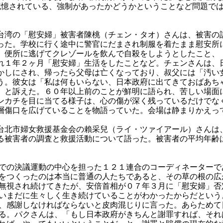
記憶されている、強制があったかどうかということなど問題で
湾の「慰安婦」被害者陳桃（チェン・タオ）さんは、被害の
った。学校に行く途中に警官にだまされ制服を着たまま慰安所
、便所に逃げてクレゾールを飲んで自殺をしようとしたこと、
れ１年２ヶ月「慰安婦」生活をしたことなど。チェンさんは、
かしにされ、帰ったら父母は亡くなっており、叔父には「汚い
う。彼女は「私は何もいらない、日本政府に出てきておばあち
」と訴えた。６０年以上前のことが鮮明に語られ、苦しい場面
ンカチを目に当てる様子は、心の傷が深く残っているだけでな
層傷口を広げていることを物語っていた。会場は静まりかえっ
北市婦女救援基金会の賴采兒（ライ・ツァイアール）さんは
る被害者の調査と救援活動について語った。被害者の平均年齢
の決議運動の中心を担った１２１連合のコーディネーターで
をつくったのは本当に普通の人たちであると、その草の根の広
無視され続けてきたが、安倍首相が０７年３月に「慰安婦」否
いまだに生々しく生き続けていることがわかったからだという
、感謝しなければならないと皮肉混じりに言った。あらためて
る。パクさんは、「もし日本政府がきちんと謝罪すれば、それ