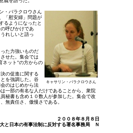
意義を語った。
ン・バラクロウさん
、「慰安婦」問題が
するようになったと
緊の呼びかけであ
てうれしいと語っ
った力強いものだ
じさせた。集会では
育ネット”の方からの
決の促進に関する
ことを強調した。谷
キャサリン・バラクロウさん
国会のはじめから法
のは一部の有名な人だけであることから、衆院
議員秘書も含め１０数人が参加した。集会で改
さ、無責任さ、傲慢さである。
２００８年８月８日
大と日本の有事法制に反対する署名事務局 Ｎ