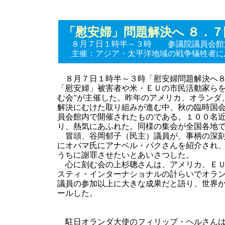
「慰安婦」問題解決へ ８．
８月７日１時半～３時 参議院議員会館
主催：アジア・太平洋地域の戦争犠牲者に
８月７日１時半～３時「慰安婦問題解決へ８
「慰安婦」被害者や米・ＥＵの市民活動家らを
む会”が主催した。昨年のアメリカ、オランダ
解決にむけた取り組みが進む中、秋の臨時国
員会館内で開催されたものである。１００名
り、熱気にあふれた。同様の集会が全国各地
冒頭、谷岡郁子（民主）議員が、事柄の深刻
にオバマ氏にアナベル・パクさんを紹介され
うちに謝罪させたいとあいさつした。
心に刻む会の上杉聰さんは、アメリカ、ＥＵ
スティ・インターナショナルの計らいでオラ
議員の参加以上に大きな成果だと語り、世界
ールした。
駐日オランダ大使のフィリップ・ヘルさんは