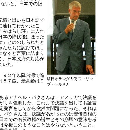
はないと、日本での扱
記憶と思いを日本語で
に連れて行かれたこ
「みはらし荘」に入れ
日本の降伏後はほった
女」とののしられたと
ゃんたちに詫びてほし
になると言葉に詰まり
く、日本政府の対応が
ていた。
、９２年以降台湾で進
駐日オランダ大使 フィリッ
は８７歳、最高齢は９
プ・ヘルさん
あるアナベル・パクさんは、アメリカで決議を
がりを強調した。これまで決議を出しても証言
定発言をしてから突然大問題になった、それは
。パクさんは、決議があがったのは安倍首相の
日本での右翼政権の誕生とその崩壊の意味を考
は今後このようなことはやらないということ、