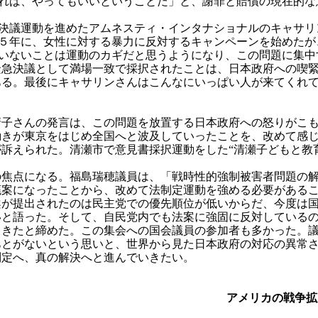
れば、やってもいいということだ」と、謝罪と賠償の現在的な
議運動を進めたアムネスティ・インタナショナルのキャサリ
５年に、女性に対する暴力に反対するキャンペーンを始めたが
いないことは運動のカギだと思うようになり、この問題に集中
緊急決議として満場一致で採択されたことは、日本政府への喫
ある。最後にキャサリンさんはこんなにいっぱい人が来てくれ
子さんの発言は、この問題を放置する日本政府への怒りがこも
動きが東京をはじめ全国へと波及していったことを、改めて感
訴えられた。清瀬市で意見書採択運動をした“清瀬子どもと教
焦点になる。福島瑞穂議員は、「戦時性的強制被害者問題の解
廃案になったことから、改めて法制定運動を強める必要がある
案が提出されたのは民主党での優先順位が低いからだ、今度は
いと語った。そして、自民党内でも法案に強固に反対している
てきたと締めた。この集会への国会議員の参加者も多かった。
あとがないという思いと、世界から見た日本政府の対応の異常
定へ、真の解決へと進んでいきたい。
アメリカの戦争拡