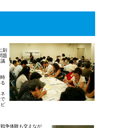
。
に刻
問題
に議
な
問時
いる
ムネ
味で
アピ
戦争体験も交えなが