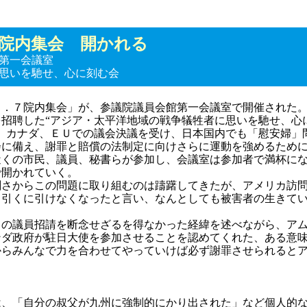
７院内集会 開かれる
第一会議室
思いを馳せ、心に刻む会
．７院内集会」が、参議院議員会館第一会議室で開催された
招聘した“アジア・太平洋地域の戦争犠牲者に思いを馳せ、心
、カナダ、ＥＵでの議会決議を受け、日本国内でも「慰安婦」
会に備え、謝罪と賠償の法制定に向けさらに運動を強めるため
近くの市民、議員、秘書らが参加し、会議室は参加者で満杯に
で開かれていく。
さからこの問題に取り組むのは躊躇してきたが、アメリカ訪
、引くに引けなくなったと言い、なんとしても被害者の生きて
の議員招請を断念せざるを得なかった経緯を述べながら、ア
ンダ政府が駐日大使を参加させることを認めてくれた、ある意
からみんなで力を合わせてやっていけば必ず謝罪させられると
、「自分の叔父が九州に強制的にかり出された」など個人的な