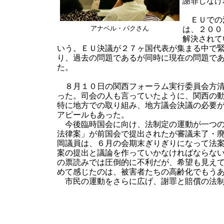
謝罪しなけ
ＥＵでの決
アナベル・パクさん
は、２００
解決されて
いう。ＥＵ決議が２７ヶ国代表が集まる中で
り、過去の問題であるが同時に現在の問題で
た。
８月１０日の関西フォーラム実行委員会方清
った。司会の人も言っていたように、関西の
特に地方での取り組み、地方議会決議の必要が
アピールもあった。
今後臨時国会に向け、法制定の運動が一つの
法律案」が前国会で提出されたが審議未了・
岡議員は、６月の会期末ぎりぎりになって法
案の提出と議論を作っていかなければならな
の票読みでは圧倒的に不利だが、希望も見え
めて感じたのは、被害者たちの高齢化でもう
市民の運動をさらに広げ、謝罪と賠償の法制