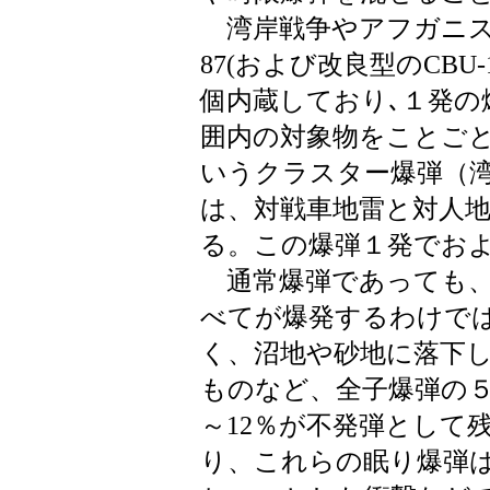
湾岸戦争やアフガニスタ
87(および改良型のCBU
個内蔵しており､１発の爆
囲内の対象物をことごと
いうクラスター爆弾（
は、対戦車地雷と対人
る。この爆弾１発でおよ
通常爆弾であっても
べてが爆発するわけで
く、沼地や砂地に落下
ものなど、全子爆弾の
～12％が不発弾として
り、これらの眠り爆弾