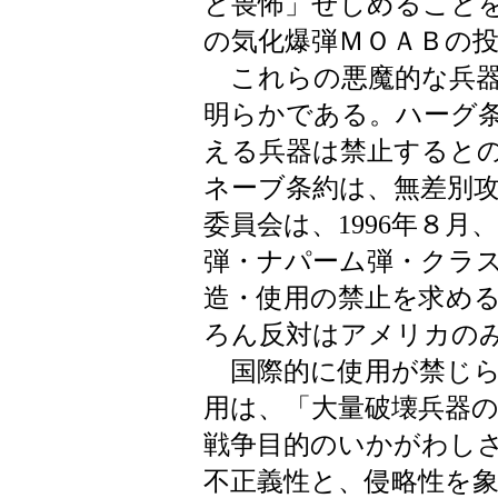
と畏怖」せしめること
の気化爆弾ＭＯＡＢの
これらの悪魔的な兵器
明らかである。ハーグ条
える兵器は禁止すると
ネーブ条約は、無差別
委員会は、1996年８
弾・ナパーム弾・クラ
造・使用の禁止を求める
ろん反対はアメリカの
国際的に使用が禁じら
用は、「大量破壊兵器
戦争目的のいかがわし
不正義性と、侵略性を