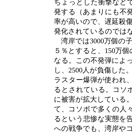
ちょっとした衝撃など
発する（あまりにも不
率が高いので、遅延殺
発化されているのでは
湾岸では3000万個の
５％とすると、150万
なる。この不発弾によっ
し、2500人が負傷し
ラスター爆弾が使われ
るとされている。コソボ
に被害が拡大している
て、コソボで多くの人
るという悲惨な実態を
への戦争でも、湾岸や