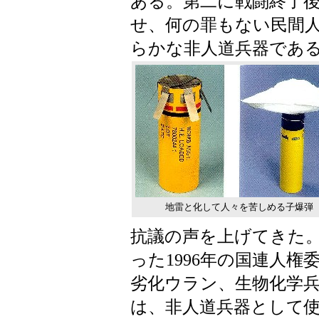
ある。第二に戦闘終了
せ、何の罪もない民間
らかな非人道兵器であ
地雷と化して人々を苦しめる子爆弾
抗議の声を上げてきた
った1996年の国連人
劣化ウラン、生物化学
は、非人道兵器として