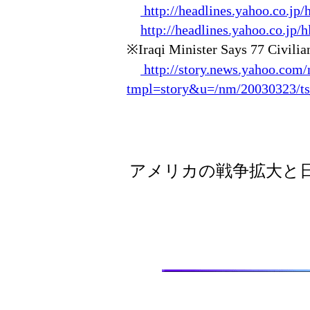
http://headlines.yahoo.co.jp
http://headlines.yahoo.co.jp
※Iraqi Minister Says 77 Civili
http://story.news.yahoo.com
tmpl=story&u=/nm/20030323/ts
アメリカの戦争拡大と