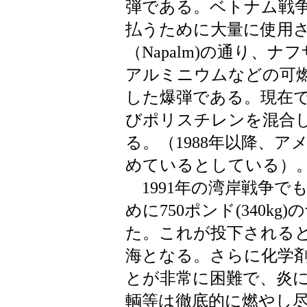
弾である。ベトナム戦
払うために大量に使用
（Napalm)の通り、
アルミニウムなどの可
した爆弾である。現在
びポリスチレンを混合
る。（1988年以降、
めているとしている）
1991年の湾岸戦争で
めに750ポンド(340kg
た。これが投下される
海となる。さらに化学
とが非常に困難で、炎
輌等は徹底的に燃やし