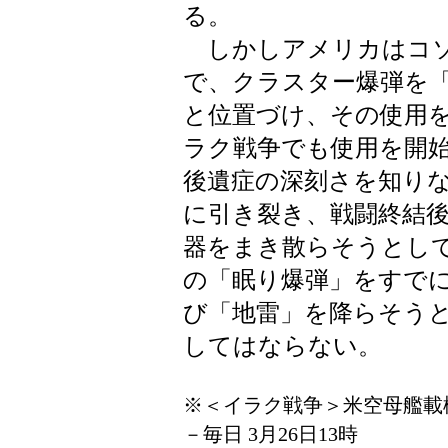
る。
しかしアメリカはコソ
で、クラスター爆弾を
と位置づけ、その使用
ラク戦争でも使用を開
後遺症の深刻さを知り
に引き裂き、戦闘終結
器をまき散らそうとして
の「眠り爆弾」をすで
び「地雷」を降らそう
してはならない。
※＜イラク戦争＞米空母艦載
－毎日 3月26日13時