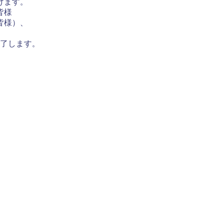
けます。
皆様
皆様）、
了します。