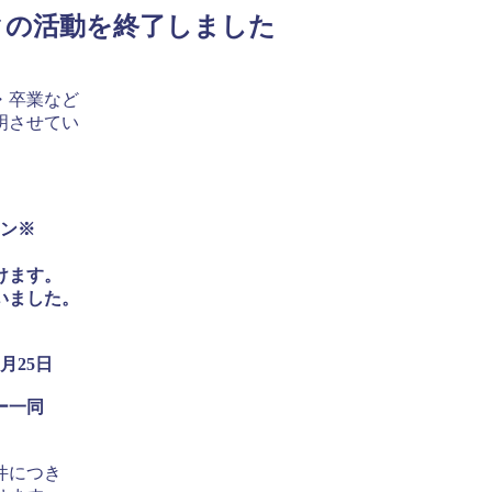
クの活動を終了しました
・卒業など
明させてい
ン※
けます。
いました。
。
日
一同
件につき