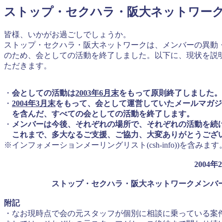
ストップ・セクハラ・阪大ネットワー
皆様、いかがお過ごしでしょうか。
ストップ・セクハラ・阪大ネットワークは、メンバーの異動
のため、会としての活動を終了しました。以下に、現状を説
ただきます。
・
会としての活動は
2003年6月末
をもって原則終了しました。
・
2004年3月末
をもって、会として運営していたメールマガジ
を含んだ、すべての会としての活動を終了します。
・
メンバーは今後、それぞれの場所で、それぞれの活動を続
これまで、多大なるご支援、ご協力、大変ありがとうござ
※インフォメーションメーリングリスト(csh-info))を含みます
2004年2月25
ストップ・セクハラ・阪大ネットワークメンバー
附記
・なお現時点で会の元スタッフが個別に相談に乗っている案