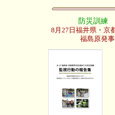
防災訓練
8月27日福井県・
福島原発
発行
頒価
美