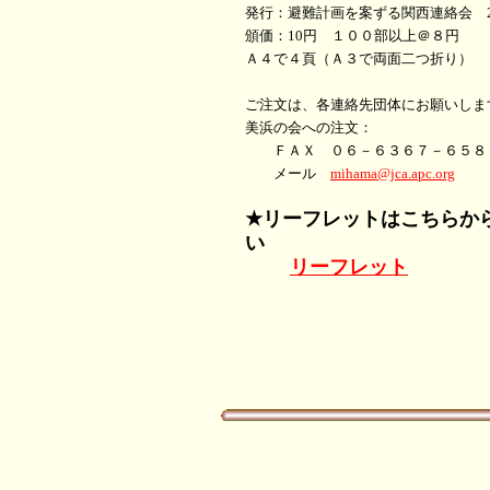
発行：避難計画を案ずる関西連絡会 20
頒価：10円 １００部以上＠８円
Ａ４で４頁（Ａ３で両面二つ折り）
ご注文は、各連絡先団体にお願いしま
美浜の会への注文：
ＦＡＸ ０６－６３６７－６５
メール
mihama@jca.apc.org
★リーフレットはこちらか
い
リーフレット