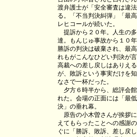
渡弁護士が「安全審査は違法
る。「不当判決糾弾」「最高
レヒコールが続いた。
提訴から２０年。人生の多
達。もんじゅ事故から１０年
勝訴の判決は破棄され、最高
れもがこんなひどい判決が言
高裁への差し戻しはありえる
が、敗訴という事実だけを知
なさで一杯だった。
夕方６時半から、総評会館
れた。会場の正面には「最低
決」の垂れ幕。
原告の小木曽さんが挨拶に
えてもらったことへの感謝の
ぐに「勝訴、敗訴、差し戻し