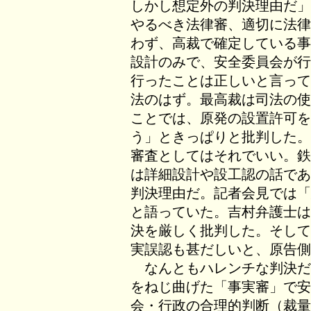
しかし想定外の判決理由だ」
やるべき法律審、適切に法律
わず、高裁で確定している事
設計のみで、安全委員会が行
行ったことは正しいと言って
法のはず。最高裁は司法の使
ことでは、原発の設置許可を
う」ときっぱりと批判した。
審査としてはそれでいい。鉄
は詳細設計や設工認の話であ
判決理由だ。記者会見では「
と語っていた。吉村弁護士は
決を厳しく批判した。そして
実誤認も甚だしいと、原告側
なんともハレンチな判決だ
をねじ曲げた「事実審」で安
会・行政の合理的判断（裁量