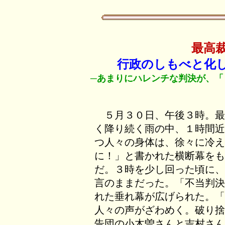
最高
行政のしもべと化
─あまりにハレンチな判決が、「
５月３０日、午後３時。最
く降り続く雨の中、１時間近
つ人々の身体は、徐々に冷え
に！」と書かれた横断幕をも
だ。３時を少し回った頃に、
言のままだった。「不当判決
れた垂れ幕が広げられた。「
人々の声がざわめく。破り捨
告団の小木曽さんと吉村さん