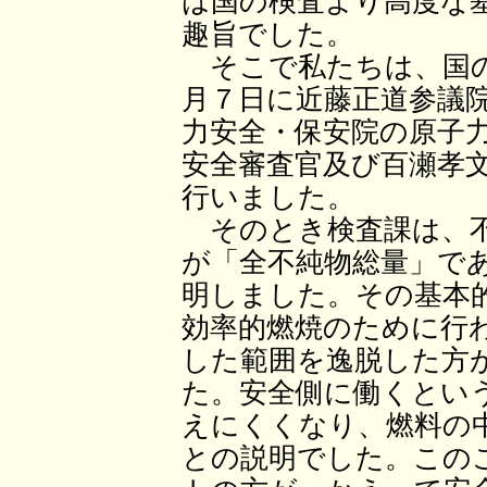
は国の検査より高度な
趣旨でした。
そこで私たちは、国の
月７日に近藤正道参議
力安全・保安院の原子
安全審査官及び百瀬孝
行いました。
そのとき検査課は、不
が「全不純物総量」で
明しました。その基本
効率的燃焼のために行
した範囲を逸脱した方
た。安全側に働くとい
えにくくなり、燃料の
との説明でした。この