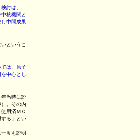
・検討は、
が中核機関と
だし中間成果
ないというこ
いては、原子
国を中心とし
８年当時に説
時）。その内
「使用済ＭＯ
理する」とい
に一度も説明