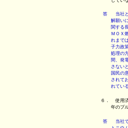
してい
答
当社と
解願い
関する
ＭＯＸ
れまで
子力政
処理の
間、発
さない
国民の
されて
れてい
６．
使用済
年のプ
答
当社で
トニウ