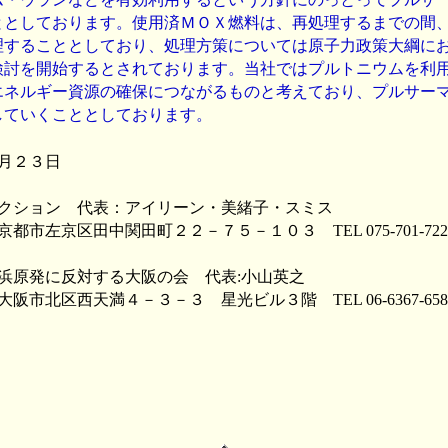
ととしております。使用済ＭＯＸ燃料は、再処理するまでの間
理することとしており、処理方策については原子力政策大綱におい
検討を開始するとされております。当社ではプルトニウムを利
エネルギー資源の確保につながるものと考えており、プルサー
していくこととしております。
月２３日
クション 代表：アイリーン・美緒子・スミス
中関田町２２－７５－１０３ TEL 075-701-7223 FA
高浜原発に反対する大阪の会 代表:小山英之
満４－３－３ 星光ビル３階 TEL 06-6367-6580 F