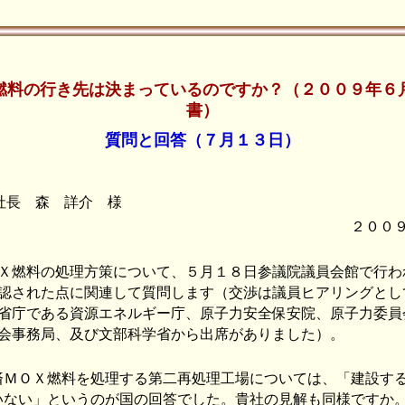
燃料の行き先は決まっているのですか？（２００９年６
書）
質問
と回答（７月１３日）
)社長 森 詳介 様
２００
燃料の処理方策について、５月１８日参議院議員会館で行わ
認された点に関連して質問します（交渉は議員ヒアリングとし
省庁である資源エネルギー庁、原子力安全保安院、原子力委員
会事務局、及び文部科学省から出席がありました）。
ＭＯＸ燃料を処理する第二再処理工場については、「建設す
いない」というのが国の回答でした。貴社の見解も同様ですか