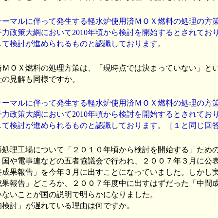
ーマルに伴って発生する軽水炉使用済ＭＯＸ燃料の処理の方
子力政策大綱において2010年頃から検討を開始するとされてお
して検討が進められるものと認識しております。
ＭＯＸ燃料の処理方策は、「現時点では決まっていない」と
社の見解も同様ですか。
ーマルに伴って発生する軽水炉使用済ＭＯＸ燃料の処理の方
子力政策大綱において2010年頃から検討を開始するとされてお
して検討が進められるものと認識しております。［１と同じ回
処理工場について「２０１０年頃から検討を開始する」ため
、国や電事連などの五者協議会で行われ、２００７年３月に公
終成果報告」を今年３月に出すことになっていました。しかし
成果報告」どころか、２００７年度中に出すはずだった「中間
いないことが国の説明で明らかになりました。
的検討」が遅れている理由は何ですか。