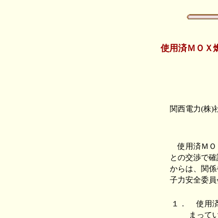
使用済ＭＯＸ
関西電力(株
使用済ＭＯＸ
との交渉で確
からは、関係
子力安全委員
１．
使用済
まって