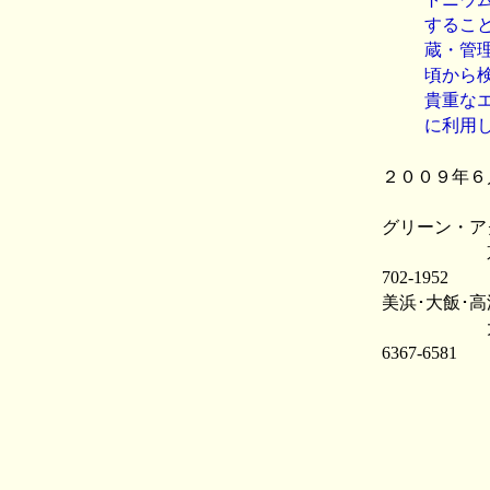
するこ
蔵・管
頃から
貴重な
に利用
２００９年６
グリーン・ア
京都市左京区田
702-1952
美浜･大飯･
大阪市北区西天
6367-6581