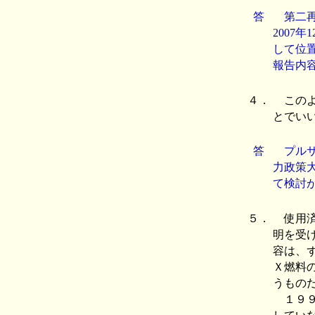
答
第二再
2007
して位
報告内
４．
このよ
とでい
答
プルサ
力政策
て検討
５．
使用済
明を受
容は、
Ｘ燃料
うもの
１９９