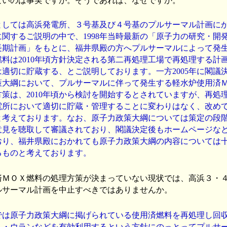
ないのは事実ですか。そうであれば、なぜですか。
しては高浜発電所、３号基及び４号基のプルサーマル計画に
に関するご説明の中で、1998年当時最新の「原子力の研究・開
長期計画」をもとに、福井県殿の方へプルサーマルによって発
燃料は2010年頃方針決定される第二再処理工場で再処理する計
は適切に貯蔵する、とご説明しております。一方2005年に閣議
策大綱において、プルサーマルに伴って発生する軽水炉使用済
方策は、2010年頃から検討を開始するとされていますが、再処
電所において適切に貯蔵・管理することに変わりはなく、改め
と考えております。なお、原子力政策大綱については策定の段
意見を聴取して審議されており、閣議決定後もホームページな
おり、福井県殿におかれても原子力政策大綱の内容については
るものと考えております。
ＭＯＸ燃料の処理方策が決まっていない現状では、高浜３・
ルサーマル計画を中止すべきではありませんか。
は原子力政策大綱に掲げられている使用済燃料を再処理し回
ム・ウランなどを有効利用するという方針にのっとってプルサ