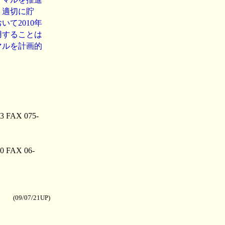
、適切に貯
て2010年
用することは
マルを計画的
X 075-
AX 06-
(09/07/21UP
)