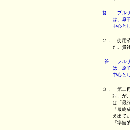
答
プルサ
は、原
中心と
２．
使用済
た。貴
答
プルサ
は、原
中心と
３．
第二再
討」が
は「最
「最終
え出て
「準備