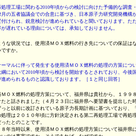
処理工場に関わる2010年頃からの検討に向けた予備的な調査
年12月の五者協議会での合意に基づき、日本原子力研究開発機構
置付けられ、鋭意検討が進められていると聞いております。た
容が遅れている理由については、承知しておりません。
うな状況では、使用済ＭＯＸ燃料の行き先についての保証は
いですか。
ーマルに伴って発生する使用済ＭＯＸ燃料の処理の方策につ
大綱において2010年頃から検討を開始するとされており、今後
が進められるものと認識しております。［１と同じ回答］
ＭＯＸ燃料の処理方策について、福井県は貴社から、１９９
けたと話されました（４月２３日に福井県へ要望書を提出した
ずっと以前に改訂されている原子力長期計画に基づいており、
の処理は２０１０年頃に方針決定される第二再処理工場で再処
だったとのことです。
８年当時以来、使用済ＭＯＸ燃料の処理方策について福井県