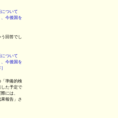
策について
り、今後国を
いう回答でし
策について
り、今後国を
答］
の「準備的検
表した予定で
実際には、
成果報告」さ