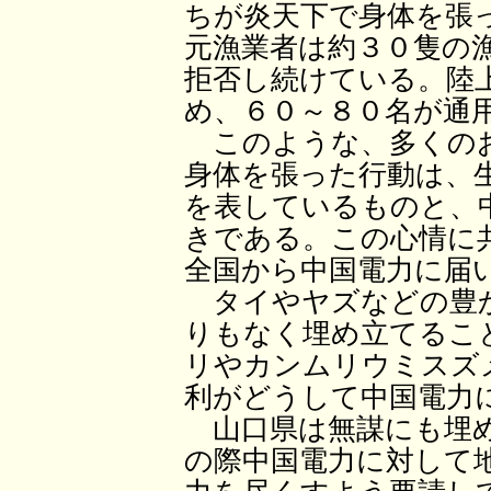
ちが炎天下で身体を張
元漁業者は約３０隻の
拒否し続けている。陸
め、６０～８０名が通
このような、多くのお
身体を張った行動は、
を表しているものと、
きである。この心情に
全国から中国電力に届
タイやヤズなどの豊か
りもなく埋め立てるこ
リやカンムリウミスズ
利がどうして中国電力
山口県は無謀にも埋め
の際中国電力に対して