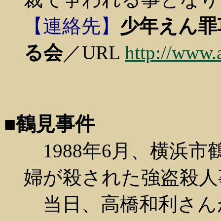
【連絡先】
少年えん罪
る会
／URL
http://www.a
■鶴見事件
1988年6月、横浜
婦が殺された強盗殺人
当日、高橋和利さんが