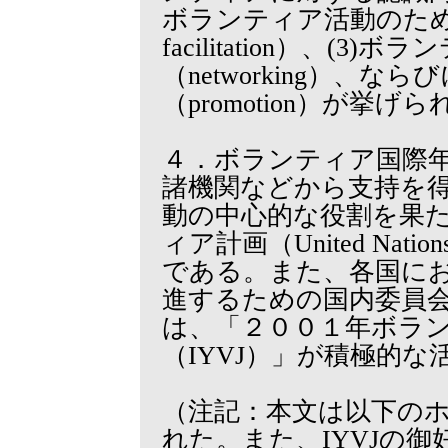
ボランティア活動のための環
facilitation）、(
（networking）、な
（promotion）が挙げ
４．ボランティア国際年
諸機関などから支持を
動の中心的な役割を果
ィア計画（United Nations 
である。また、各国に
進するための国内委員
は、「２００１年ボラ
（IYVJ）」が積極的
（注記：本文は以下の
れた。また、IYVJの