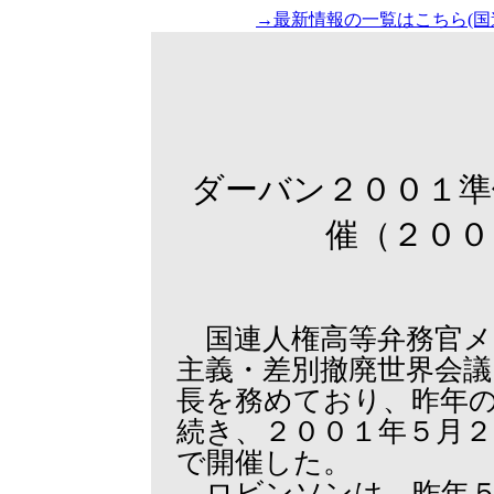
→最新情報の一覧はこちら(国
ダーバン２００１準
催（２００
国連人権高等弁務官メ
主義・差別撤廃世界会議
長を務めており、昨年
続き、２００１年５月
で開催した。
ロビンソンは、昨年５