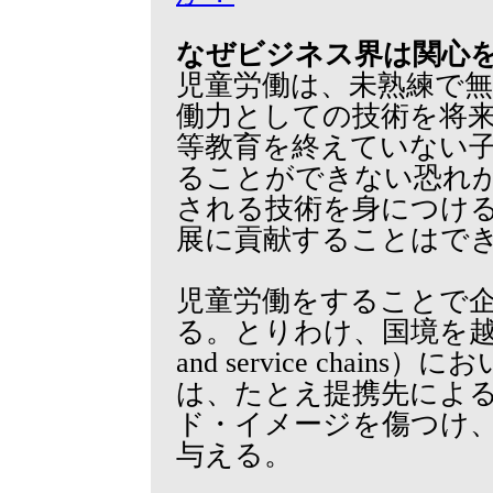
なぜビジネス界は関心
児童労働は、未熟練で
働力としての技術を将
等教育を終えていない
ることができない恐れ
される技術を身につけ
展に貢献することはで
児童労働をすることで
る。とりわけ、国境を越える取引（
and service cha
は、たとえ提携先によ
ド・イメージを傷つけ
与える。