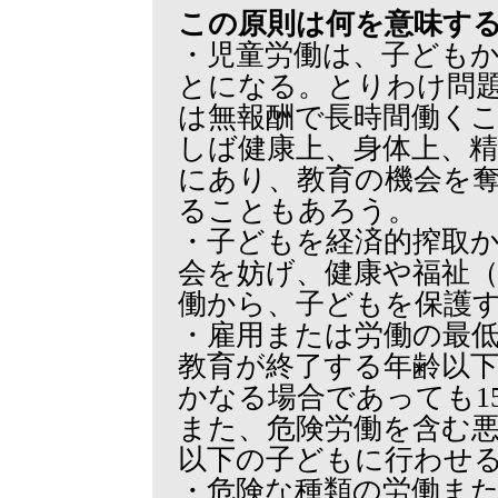
この原則は何を意味す
・児童労働は、子ども
とになる。とりわけ問
は無報酬で長時間働く
しば健康上、身体上、
にあり、教育の機会を
ることもあろう。
・子どもを経済的搾取
会を妨げ、健康や福祉（we
働から、子どもを保護
・雇用または労働の最
教育が終了する年齢以
かなる場合であっても1
また、危険労働を含む悪
以下の子どもに行わせ
・危険な種類の労働または