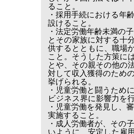
ること。
・採用手続における年
設けること。
・法定労働年齢未満の
とその家族に対する十
供するとともに、職場
こと。そうした方策に
とや、その親その他の
対して収入獲得のため
挙げられる。
・児童労働と闘うため
ビジネス界に影響力を
・児童労働を発見し、
実施すること。
・成人労働者が、その
いように、安定した雇