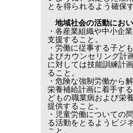
とを得られるよう確保
地域社会の活動にお
・各産業組織や中小企
支援すること。
・労働に従事する子ど
よびカウンセリング計
に対しては技能訓練計
ること。
・危険な強制労働から
栄養補給計画に着手す
どもの職業病および栄
提供すること。
・児童労働についての
る活動をとるようビジ
こと。