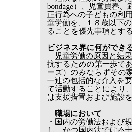
bondage）、児童買
正行為への子どもの利
童労働を、１８歳以下
ることを優先事項とす
ビジネス界に何ができ
児童労働の原因と結果
抗するための第一歩で
ーズ）のみならずその
一連の包括的な介入を
て活動することにより
は支援措置および施設
職場において
・国内の労働法および
し、かつ国内法では不