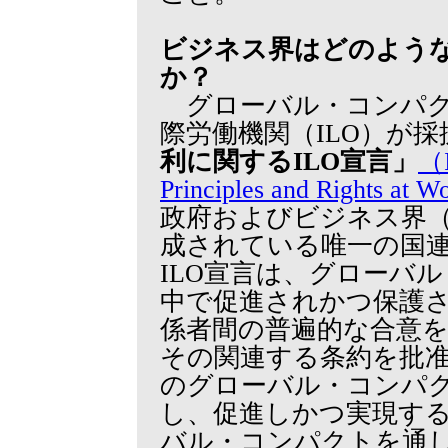
ビジネス界はどのよう
か？
グローバル・コンパクト
際労働機関（ILO）が採
利に関するILO宣言」
（I
Principles and Rights at 
政府およびビジネス界
成されている唯一の国
ILO宣言は、グローバ
中で促進されかつ保護
係者間の普遍的な合意
その関連する条約を批
のグローバル・コンパ
し、促進しかつ実現する
バル・コンパクトを通