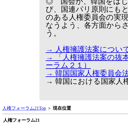
◎ 国会が、韓国をは
び、国連パリ原則にも
のある人権委員会の実
なうよう、各方面から
う。
→ 人権擁護法案につい
→ 「人権擁護法案の抜
ーラム２１）
→ 韓国国家人権委員会
→ 韓国における国家人
人権フォーラム21Top
＞
現在位置
人権フォーラム21