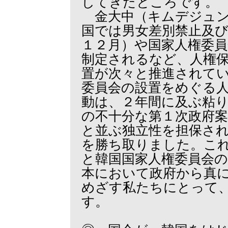
してきたところです。
金大中（キムデジュン
国では男女差別禁止及
１２月）や国家人権委員
制定されるなど、人権
置が次々と推進されて
委員会の設置をめぐる
動は、２年間に及ぶ粘
の不十分な第１次政府
と並ぶ独立性を担保さ
を勝ち取りました。こ
と韓国国家人権委員会
本において政府から真
めざす私たちにとって
す。