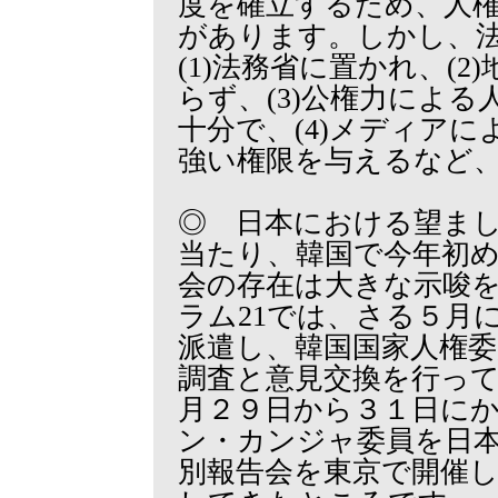
度を確立するため、人
があります。しかし、
(1)法務省に置かれ、(
らず、(3)公権力によ
十分で、(4)メディア
強い権限を与えるなど
◎ 日本における望ま
当たり、韓国で今年初
会の存在は大きな示唆
ラム21では、さる５月
派遣し、韓国国家人権委
調査と意見交換を行っ
月２９日から３１日に
ン・カンジャ委員を日
別報告会を東京で開催