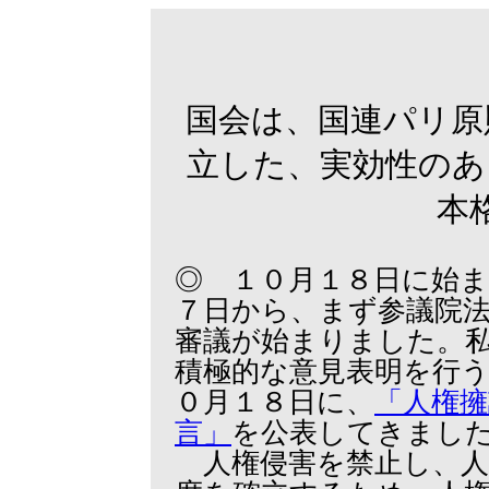
国会は、国連パリ原
立した、実効性のあ
本
◎ １０月１８日に始
７日から、まず参議院
審議が始まりました。
積極的な意見表明を行
０月１８日に、
「人権擁
言」
を公表してきまし
人権侵害を禁止し、人