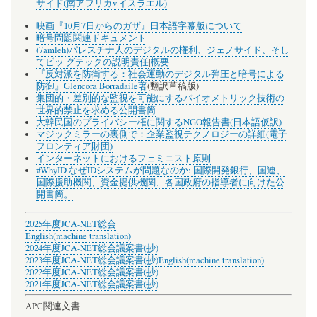
サイド(南アフリカv.イスラエル)
映画『10月7日からのガザ』日本語字幕版について
暗号問題関連ドキュメント
(7amleh)パレスチナ人のデジタルの権利、ジェノサイド、そし
てビッ グテックの説明責任
|
概要
『反対派を防衛する：社会運動のデジタル弾圧と暗号による
防御』Glencora Borradaile著
(翻訳草稿版)
集団的・差別的な監視を可能にするバイオメトリック技術の
世界的禁止を求める公開書簡
大韓民国のプライバシー権に関するNGO報告書(日本語仮訳)
マジックミラーの裏側で：企業監視テクノロジーの詳細(電子
フロンティア財団)
インターネットにおけるフェミニスト原則
#WhyID なぜIDシステムが問題なのか: 国際開発銀行、国連、
国際援助機関、資金提供機関、各国政府の指導者に向けた公
開書簡。
2025年度JCA-NET総会
English(machine translation)
2024年度JCA-NET総会議案書(抄)
2023年度JCA-NET総会議案書(抄)
English(machine translation)
2022年度JCA-NET総会議案書(抄)
2021年度JCA-NET総会議案書(抄)
APC関連文書