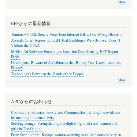
More
EFFからの最新情報
Tomorrow’s U.S. Senate Vote: Four Internet Bills, One Wrong Direction
Appeals Court Agrees with EFF that Building a Web Browser Doesn’t
Violate the CFAA
Mobile Ad Software Encourages Location Data Sharing, EFF Report
Finds
Developers: Beware of Ad Libraries that Betray Your Users’ Location
Privacy
Technology's Power in the Hands of the People
More
APCからのお知らせ
Community networks newsletter: Communities building the evidence
for meaningful connectivity
Seeding change: Strengthening the digital rights of rural women and
girls in The Gambia
From farm to fibre: Kayapa women weaving more than connectivity in