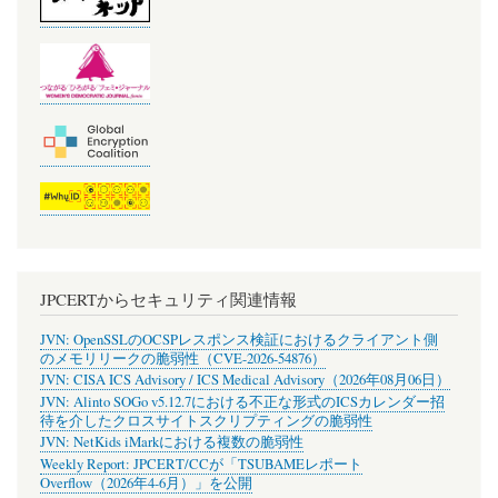
JPCERTからセキュリティ関連情報
JVN: OpenSSLのOCSPレスポンス検証におけるクライアント側
のメモリリークの脆弱性（CVE-2026-54876）
JVN: CISA ICS Advisory / ICS Medical Advisory（2026年08月06日）
JVN: Alinto SOGo v5.12.7における不正な形式のICSカレンダー招
待を介したクロスサイトスクリプティングの脆弱性
JVN: NetKids iMarkにおける複数の脆弱性
Weekly Report: JPCERT/CCが「TSUBAMEレポート
Overflow（2026年4-6月）」を公開