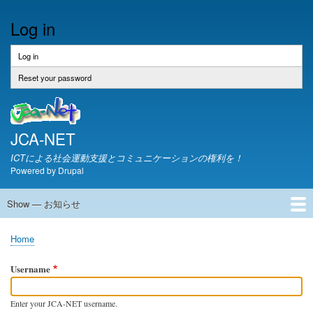
Skip
Log in
to
main
content
Log in
(active
Primary
tab)
tabs
Reset your password
JCA-NET
ICTによる社会運動支援とコミュニケーションの権利を！
Powered by
Drupal
Show — お知らせ
お
知
JCA-NETからのお知らせ
Home
ら
Breadcrumb
せ
Username
Enter your JCA-NET username.