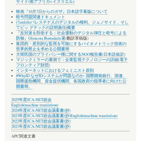
サイド(南アフリカv.イスラエル)
映画『10月7日からのガザ』日本語字幕版について
暗号問題関連ドキュメント
(7amleh)パレスチナ人のデジタルの権利、ジェノサイド、そし
てビッ グテックの説明責任
|
概要
『反対派を防衛する：社会運動のデジタル弾圧と暗号による
防御』Glencora Borradaile著
(翻訳草稿版)
集団的・差別的な監視を可能にするバイオメトリック技術の
世界的禁止を求める公開書簡
大韓民国のプライバシー権に関するNGO報告書(日本語仮訳)
マジックミラーの裏側で：企業監視テクノロジーの詳細(電子
フロンティア財団)
インターネットにおけるフェミニスト原則
#WhyID なぜIDシステムが問題なのか: 国際開発銀行、国連、
国際援助機関、資金提供機関、各国政府の指導者に向けた公
開書簡。
2025年度JCA-NET総会
English(machine translation)
2024年度JCA-NET総会議案書(抄)
2023年度JCA-NET総会議案書(抄)
English(machine translation)
2022年度JCA-NET総会議案書(抄)
2021年度JCA-NET総会議案書(抄)
APC関連文書