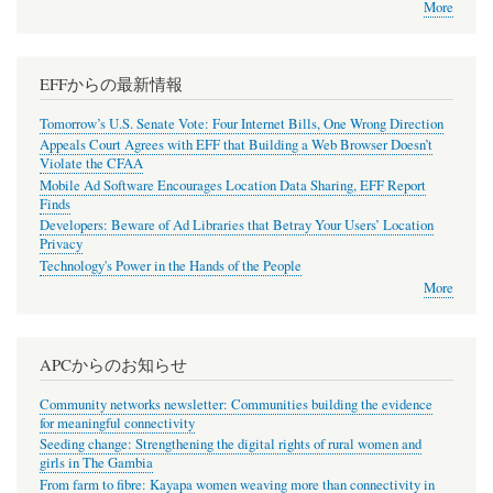
More
EFFからの最新情報
Tomorrow’s U.S. Senate Vote: Four Internet Bills, One Wrong Direction
Appeals Court Agrees with EFF that Building a Web Browser Doesn’t
Violate the CFAA
Mobile Ad Software Encourages Location Data Sharing, EFF Report
Finds
Developers: Beware of Ad Libraries that Betray Your Users’ Location
Privacy
Technology's Power in the Hands of the People
More
APCからのお知らせ
Community networks newsletter: Communities building the evidence
for meaningful connectivity
Seeding change: Strengthening the digital rights of rural women and
girls in The Gambia
From farm to fibre: Kayapa women weaving more than connectivity in