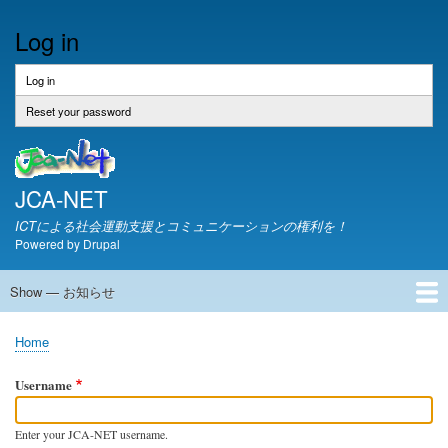
Skip
Log in
to
main
content
Log in
(active
Primary
tab)
tabs
Reset your password
JCA-NET
ICTによる社会運動支援とコミュニケーションの権利を！
Powered by
Drupal
Show — お知らせ
お
知
JCA-NETからのお知らせ
Home
ら
Breadcrumb
せ
Username
Enter your JCA-NET username.