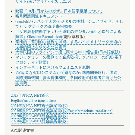
サイド(南アフリカv.イスラエル)
映画『10月7日からのガザ』日本語字幕版について
暗号問題関連ドキュメント
(7amleh)パレスチナ人のデジタルの権利、ジェノサイド、そし
てビッ グテックの説明責任
|
概要
『反対派を防衛する：社会運動のデジタル弾圧と暗号による
防御』Glencora Borradaile著
(翻訳草稿版)
集団的・差別的な監視を可能にするバイオメトリック技術の
世界的禁止を求める公開書簡
大韓民国のプライバシー権に関するNGO報告書(日本語仮訳)
マジックミラーの裏側で：企業監視テクノロジーの詳細(電子
フロンティア財団)
インターネットにおけるフェミニスト原則
#WhyID なぜIDシステムが問題なのか: 国際開発銀行、国連、
国際援助機関、資金提供機関、各国政府の指導者に向けた公
開書簡。
2025年度JCA-NET総会
English(machine translation)
2024年度JCA-NET総会議案書(抄)
2023年度JCA-NET総会議案書(抄)
English(machine translation)
2022年度JCA-NET総会議案書(抄)
2021年度JCA-NET総会議案書(抄)
APC関連文書