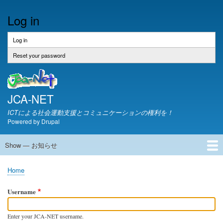
Skip
Log in
to
main
content
Log in
(active
Primary
tab)
tabs
Reset your password
JCA-NET
ICTによる社会運動支援とコミュニケーションの権利を！
Powered by
Drupal
Show — お知らせ
お
知
JCA-NETからのお知らせ
Home
ら
Breadcrumb
せ
Username
Enter your JCA-NET username.