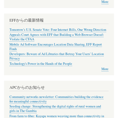
More
EFFからの最新情報
Tomorrow’s U.S. Senate Vote: Four Internet Bills, One Wrong Direction
Appeals Court Agrees with EFF that Building a Web Browser Doesn’t
Violate the CFAA
Mobile Ad Software Encourages Location Data Sharing, EFF Report
Finds
Developers: Beware of Ad Libraries that Betray Your Users’ Location
Privacy
Technology's Power in the Hands of the People
More
APCからのお知らせ
Community networks newsletter: Communities building the evidence
for meaningful connectivity
Seeding change: Strengthening the digital rights of rural women and
girls in The Gambia
From farm to fibre: Kayapa women weaving more than connectivity in