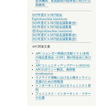
提供機関、各国政府の指導者に向けた公
開書簡。
2025年度JCA-NET総会
English(machine translation)
2024年度JCA-NET総会議案書(抄)
2023年度JCA-NET総会議案書
(抄)
English(machine translation)
2022年度JCA-NET総会議案書(抄)
2021年度JCA-NET総会議案書(抄)
APC関連文書
APC ジェンダー関係の文献リスト(女性
の地位委員会（CSW）第67回会合に向け
て)
APCコミュニティアップデート(2022/10)
APCのポリシー解説。偽情報
disinformation
ウクライナ侵略における人権オンライン
支援のための情報源
インターネットにおけるフェミニスト原
則
フェミニスト・インターネット・リサー
チ白書