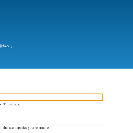
Skip
to
main
content
権利を！
NET username.
rd that accompanies your username.