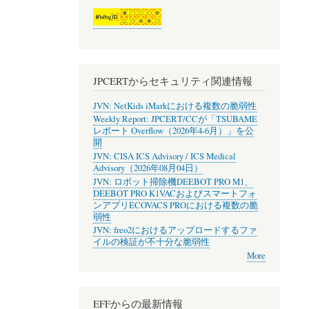
JPCERTからセキュリティ関連情報
JVN: NetKids iMarkにおける複数の脆弱性
Weekly Report: JPCERT/CCが「TSUBAME
レポート Overflow（2026年4-6月）」を公
開
JVN: CISA ICS Advisory / ICS Medical
Advisory（2026年08月04日）
JVN: ロボット掃除機DEEBOT PRO M1、
DEEBOT PRO K1VACおよびスマートフォ
ンアプリECOVACS PROにおける複数の脆
弱性
JVN: freo2におけるアップロードするファ
イルの検証が不十分な脆弱性
More
EFFからの最新情報