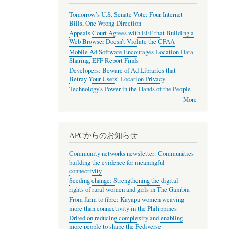
Tomorrow’s U.S. Senate Vote: Four Internet
Bills, One Wrong Direction
Appeals Court Agrees with EFF that Building a
Web Browser Doesn’t Violate the CFAA
Mobile Ad Software Encourages Location Data
Sharing, EFF Report Finds
Developers: Beware of Ad Libraries that
Betray Your Users’ Location Privacy
Technology's Power in the Hands of the People
More
APCからのお知らせ
Community networks newsletter: Communities
building the evidence for meaningful
connectivity
Seeding change: Strengthening the digital
rights of rural women and girls in The Gambia
From farm to fibre: Kayapa women weaving
more than connectivity in the Philippines
DrFed on reducing complexity and enabling
more people to shape the Fediverse