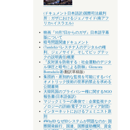
(ドキュメント日本語訳)国際司法裁判
所：ガザにおけるジェノサイド(南アフ
リカv.イスラエル)
映画『10月7日からのガザ』日本語字幕
版について
暗号問題関連ドキュメント
(7amleh)パレスチナ人のデジタルの権
利、ジェノサイド、そしてビッ グテッ
クの説明責任
|
概要
『反対派を防衛する：社会運動のデジタ
ル弾圧と暗号による防御』Glencora
Borradaile著
(翻訳草稿版)
集団的・差別的な監視を可能にするバイ
オメトリック技術の世界的禁止を求める
公開書簡
大韓民国のプライバシー権に関するNGO
報告書(日本語仮訳)
マジックミラーの裏側で：企業監視テク
ノロジーの詳細(電子フロンティア財団)
インターネットにおけるフェミニスト原
則
#WhyID なぜIDシステムが問題なのか: 国
際開発銀行、国連、国際援助機関、資金