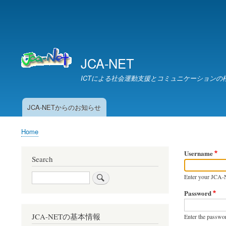
JCA-NET
ICTによる社会運動支援とコミュニケーションの
JCA-NETからのお知らせ
お
知
Home
ら
Breadcrumb
せ
Username
Search
Search
Enter your JCA-
Password
JCA-NETの基本情報
Enter the passwo