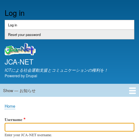
Skip
Log in
to
main
content
Log in
(active
Primary
tab)
tabs
Reset your password
JCA-NET
ICTによる社会運動支援とコミュニケーションの権利を！
Powered by
Drupal
Show — お知らせ
お
知
JCA-NETからのお知らせ
Home
ら
Breadcrumb
せ
Username
Enter your JCA-NET username.