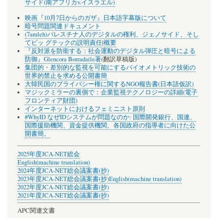
サイド(南アフリカv.イスラエル)
映画『10月7日からのガザ』日本語字幕版について
暗号問題関連ドキュメント
(7amleh)パレスチナ人のデジタルの権利、ジェノサイド、そし
てビッ グテックの説明責任
|
概要
『反対派を防衛する：社会運動のデジタル弾圧と暗号による
防御』Glencora Borradaile著
(翻訳草稿版)
集団的・差別的な監視を可能にするバイオメトリック技術の
世界的禁止を求める公開書簡
大韓民国のプライバシー権に関するNGO報告書(日本語仮訳)
マジックミラーの裏側で：企業監視テクノロジーの詳細(電子
フロンティア財団)
インターネットにおけるフェミニスト原則
#WhyID なぜIDシステムが問題なのか: 国際開発銀行、国連、
国際援助機関、資金提供機関、各国政府の指導者に向けた公
開書簡。
2025年度JCA-NET総会
English(machine translation)
2024年度JCA-NET総会議案書(抄)
2023年度JCA-NET総会議案書(抄)
English(machine translation)
2022年度JCA-NET総会議案書(抄)
2021年度JCA-NET総会議案書(抄)
APC関連文書