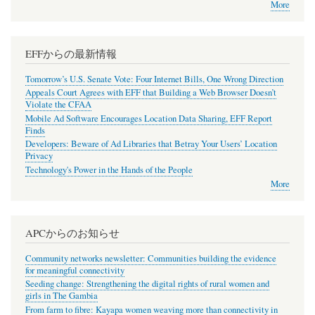
More
EFFからの最新情報
Tomorrow’s U.S. Senate Vote: Four Internet Bills, One Wrong Direction
Appeals Court Agrees with EFF that Building a Web Browser Doesn’t
Violate the CFAA
Mobile Ad Software Encourages Location Data Sharing, EFF Report
Finds
Developers: Beware of Ad Libraries that Betray Your Users’ Location
Privacy
Technology's Power in the Hands of the People
More
APCからのお知らせ
Community networks newsletter: Communities building the evidence
for meaningful connectivity
Seeding change: Strengthening the digital rights of rural women and
girls in The Gambia
From farm to fibre: Kayapa women weaving more than connectivity in