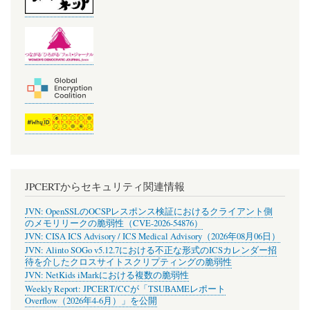
JPCERTからセキュリティ関連情報
JVN: OpenSSLのOCSPレスポンス検証におけるクライアント側
のメモリリークの脆弱性（CVE-2026-54876）
JVN: CISA ICS Advisory / ICS Medical Advisory（2026年08月06日）
JVN: Alinto SOGo v5.12.7における不正な形式のICSカレンダー招
待を介したクロスサイトスクリプティングの脆弱性
JVN: NetKids iMarkにおける複数の脆弱性
Weekly Report: JPCERT/CCが「TSUBAMEレポート
Overflow（2026年4-6月）」を公開