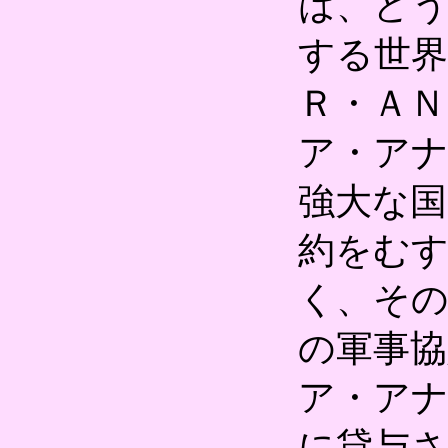
は、ど
する世界
Ｒ・ＡＮ
ア・ア
強大な国
約をむ
く、そ
の軍事
ア・アナ
に貸与