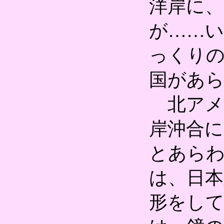
洋岸に、
が……
っくり
国があ
北アメ
岸沖合に
とあら
は、日
形をし