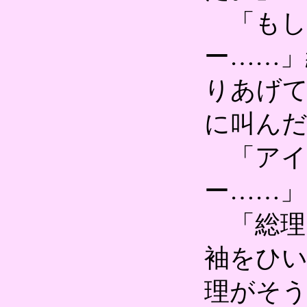
「もし
ー……」
りあげ
に叫ん
「アイ
ー……」
「総理
袖をひい
理がそ