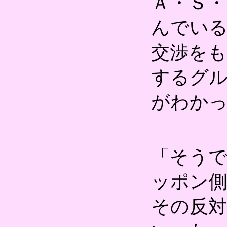
Ａ・Ｓ・
んでいる
交渉を
するグ
がわか
「そう
ッポン
その反対