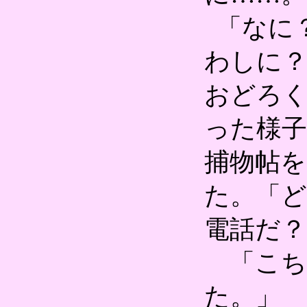
「なに
わしに
おどろ
った様
捕物帖
た。「ど
電話だ？
「こち
た。」