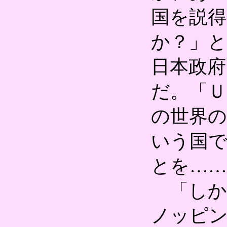
国を説
か？」
日本政
だ。「Ｕ
の世界の
いう国
とを……
「しか
ノッピ