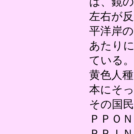
は、鏡
左右が反
平洋岸
あたり
ている。
黄色人種
本にそ
その国民
ＰＰＯＮ
ＰＰＩ