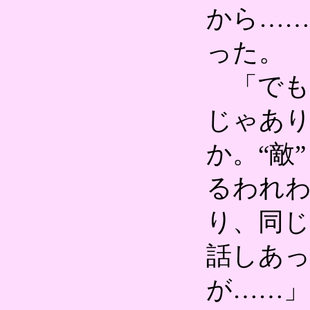
から……
った。
「でも
じゃあ
か。“敵
るわれ
り、同じ
話しあ
が……