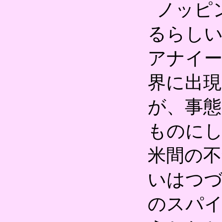
ノッピ
るらし
アナイ
界に出
が、事態
ものに
米間の
いはつ
のスパ