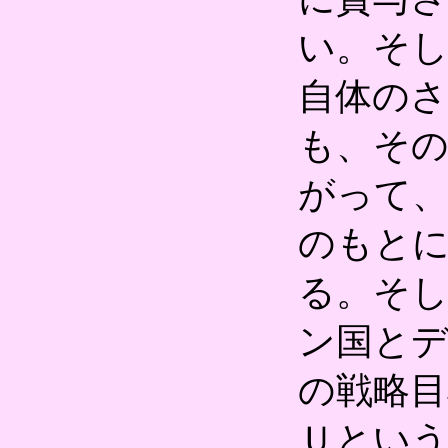
い。そ
自体の
も、そ
がって、
のもと
る。そ
ン国と
の戦略目
Ｕとい