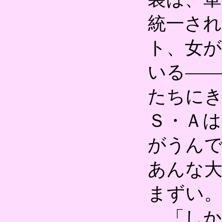
統一され
ト、女
いる―
たちに
Ｓ・Ａは
がうん
あんな
まずい
「しか