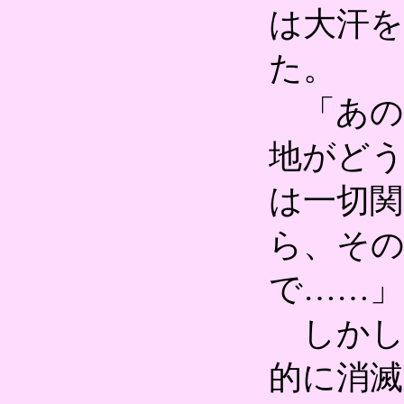
は大汗を
た。
「あの
地がど
は一切
ら、そ
で……」
しかし
的に消