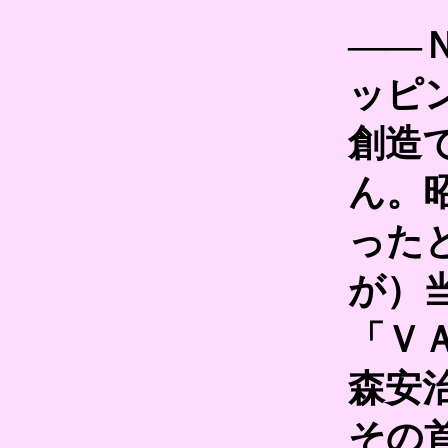
――
ッピ
創造
ん。
った
が）
「Ｖ
森安
その