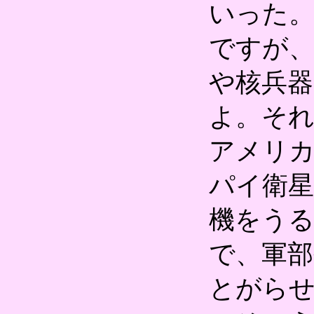
いった
ですが
や核兵
よ。そ
アメリ
パイ衛
機をう
で、軍部
とがら