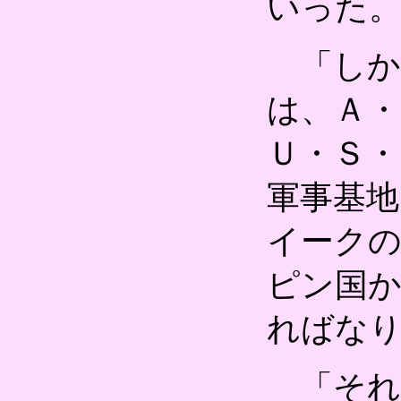
いった
「しか
は、Ａ・
Ｕ・Ｓ
軍事基地
イーク
ピン国
ればな
「それ