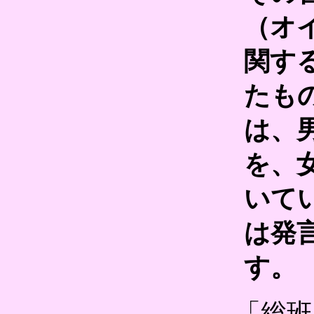
（オ
関す
たも
は、
を、
いて
は発
す。
「総班