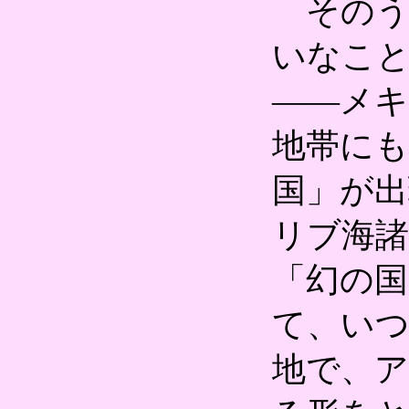
そのう
いなこ
――メキ
地帯にも
国」が
リブ海諸
「幻の
て、い
地で、