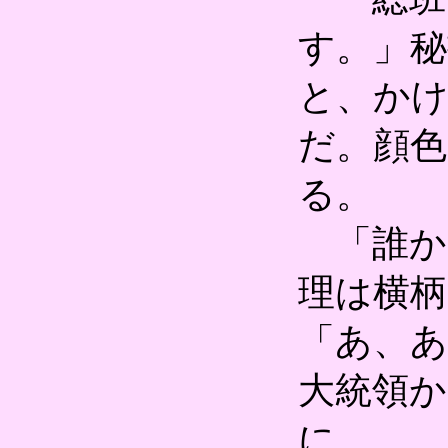
す。」
と、か
だ。顔
る。
「誰か
理は横
「あ、
大統領か
に……。