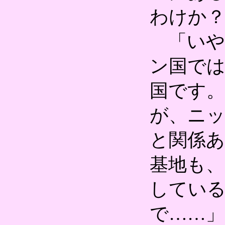
わけか
「いや
ン国で
国です
が、ニ
と関係
基地も
してい
で……」