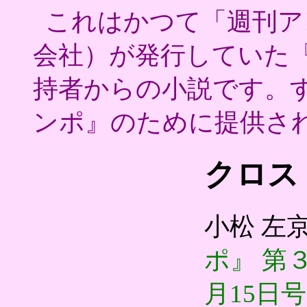
これはかつて「週刊ア
会社）が発行していた
持者からの小説です。
ンポ』のために提供さ
クロス
小松
左
ポ』
第
月
15
日号