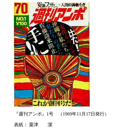
『週刊アンポ』
1
号 （
1969
年
11
月
17
日発行）
表紙：
粟津 潔