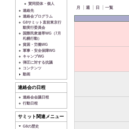
賛同団体・個人
月
週
日
一覧
連絡先
連絡会プログラム
G8サミット直前東京行
動実行委員会
国際民衆連帯WG（7月
札幌行動）
貧困・労働WG
軍事・安全保障WG
キャンプWG
弾圧に対する抗議
コンテンツ
動画
連絡会の日程
連絡会会議日程
行動日程
サミット関連メニュー
G8の歴史