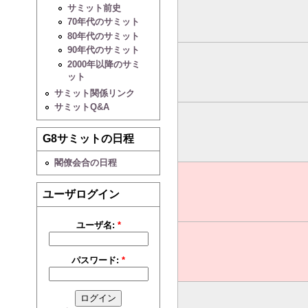
サミット前史
70年代のサミット
80年代のサミット
90年代のサミット
2000年以降のサミ
ット
サミット関係リンク
サミットQ&A
G8サミットの日程
閣僚会合の日程
ユーザログイン
ユーザ名:
*
パスワード:
*