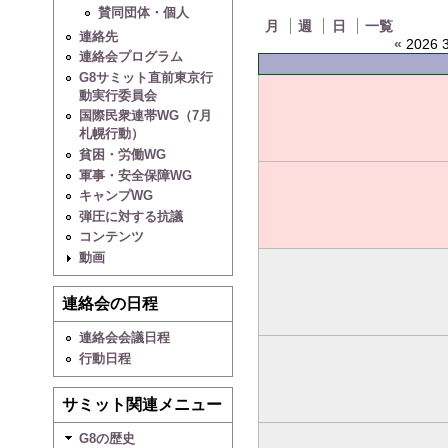
賛同団体・個人
月
週
日
一覧
連絡先
«
2026 3
連絡会プログラム
G8サミット直前東京行
動実行委員会
国際民衆連帯WG（7月
札幌行動）
貧困・労働WG
軍事・安全保障WG
キャンプWG
弾圧に対する抗議
コンテンツ
動画
連絡会の日程
連絡会会議日程
行動日程
サミット関連メニュー
G8の歴史