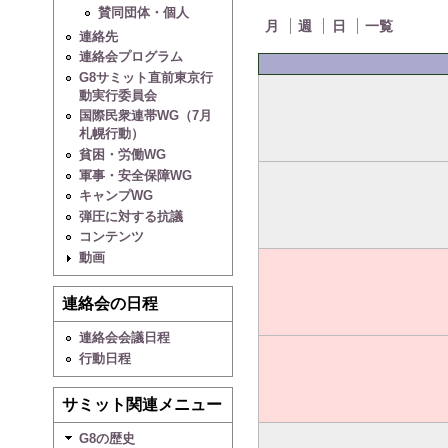
賛同団体・個人
月
週
日
一覧
連絡先
連絡会プログラム
G8サミット直前東京行
動実行委員会
国際民衆連帯WG（7月
札幌行動）
貧困・労働WG
軍事・安全保障WG
キャンプWG
弾圧に対する抗議
コンテンツ
動画
連絡会の日程
連絡会会議日程
行動日程
サミット関連メニュー
G8の歴史