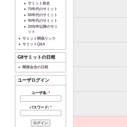
サミット前史
70年代のサミット
80年代のサミット
90年代のサミット
2000年以降のサミ
ット
サミット関係リンク
サミットQ&A
G8サミットの日程
閣僚会合の日程
ユーザログイン
ユーザ名:
*
パスワード:
*