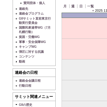
賛同団体・個人
月
週
日
一覧
連絡先
«
2025 11
連絡会プログラム
G8サミット直前東京行
動実行委員会
国際民衆連帯WG（7月
札幌行動）
貧困・労働WG
軍事・安全保障WG
キャンプWG
弾圧に対する抗議
コンテンツ
動画
連絡会の日程
連絡会会議日程
行動日程
サミット関連メニュー
G8の歴史