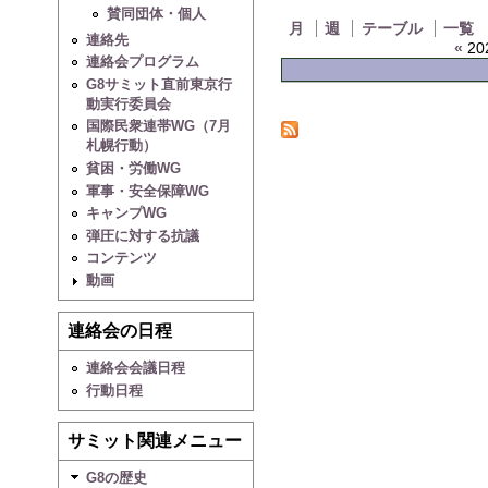
賛同団体・個人
月
週
テーブル
一覧
連絡先
«
20
連絡会プログラム
G8サミット直前東京行
動実行委員会
国際民衆連帯WG（7月
札幌行動）
貧困・労働WG
軍事・安全保障WG
キャンプWG
弾圧に対する抗議
コンテンツ
動画
連絡会の日程
連絡会会議日程
行動日程
サミット関連メニュー
G8の歴史