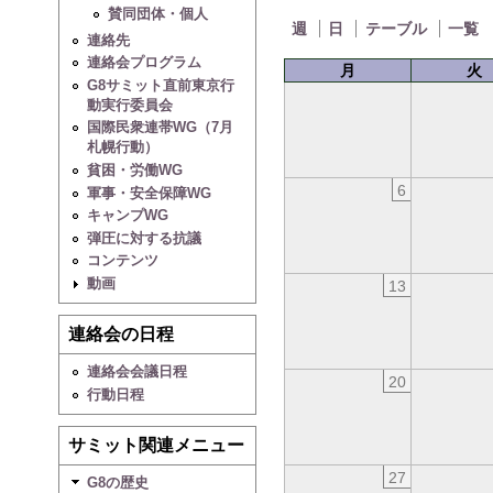
賛同団体・個人
週
日
テーブル
一覧
連絡先
連絡会プログラム
月
火
G8サミット直前東京行
動実行委員会
国際民衆連帯WG（7月
札幌行動）
貧困・労働WG
6
軍事・安全保障WG
キャンプWG
弾圧に対する抗議
コンテンツ
動画
13
連絡会の日程
連絡会会議日程
20
行動日程
サミット関連メニュー
27
G8の歴史