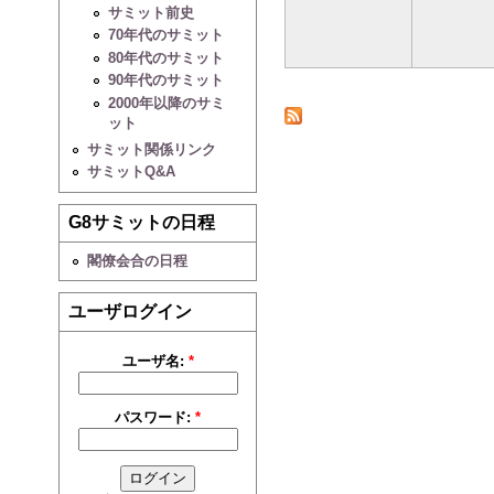
サミット前史
70年代のサミット
80年代のサミット
90年代のサミット
2000年以降のサミ
ット
サミット関係リンク
サミットQ&A
G8サミットの日程
閣僚会合の日程
ユーザログイン
ユーザ名:
*
パスワード:
*