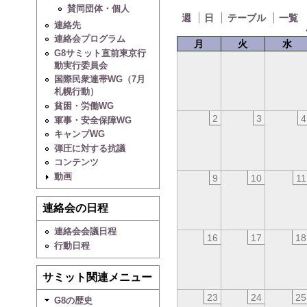
賛同団体・個人
週
日
テーブル
一覧
連絡先
連絡会プログラム
月
火
水
G8サミット直前東京行
動実行委員会
国際民衆連帯WG（7月
札幌行動）
貧困・労働WG
2
3
4
軍事・安全保障WG
キャンプWG
弾圧に対する抗議
コンテンツ
動画
9
10
11
連絡会の日程
連絡会会議日程
16
17
18
行動日程
サミット関連メニュー
23
24
25
G8の歴史