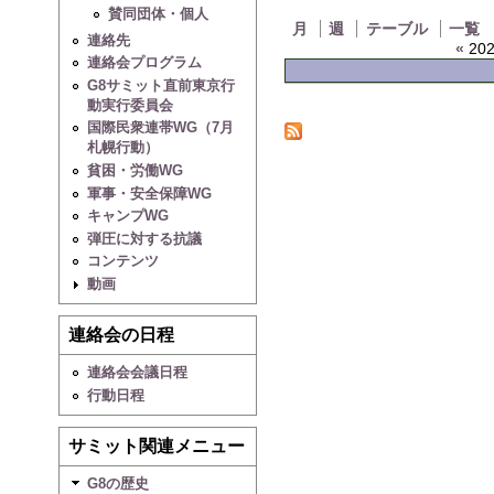
賛同団体・個人
月
週
テーブル
一覧
連絡先
«
202
連絡会プログラム
G8サミット直前東京行
動実行委員会
国際民衆連帯WG（7月
札幌行動）
貧困・労働WG
軍事・安全保障WG
キャンプWG
弾圧に対する抗議
コンテンツ
動画
連絡会の日程
連絡会会議日程
行動日程
サミット関連メニュー
G8の歴史