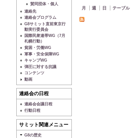
賛同団体・個人
月
週
日
テーブル
連絡先
連絡会プログラム
G8サミット直前東京行
動実行委員会
国際民衆連帯WG（7月
札幌行動）
貧困・労働WG
軍事・安全保障WG
キャンプWG
弾圧に対する抗議
コンテンツ
動画
連絡会の日程
連絡会会議日程
行動日程
サミット関連メニュー
G8の歴史