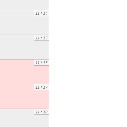
11
/
14
11
/
15
11
/
16
11
/
17
11
/
18