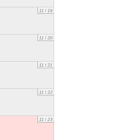
11
/
19
11
/
20
11
/
21
11
/
22
11
/
23