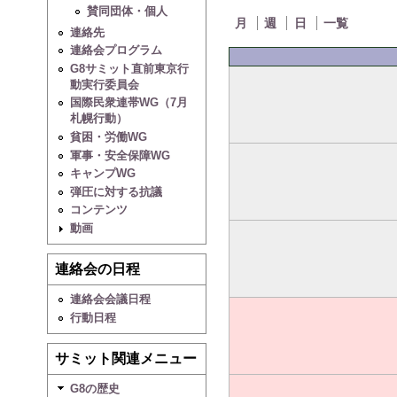
賛同団体・個人
月
週
日
一覧
連絡先
連絡会プログラム
G8サミット直前東京行
動実行委員会
国際民衆連帯WG（7月
札幌行動）
貧困・労働WG
軍事・安全保障WG
キャンプWG
弾圧に対する抗議
コンテンツ
動画
連絡会の日程
連絡会会議日程
行動日程
サミット関連メニュー
G8の歴史