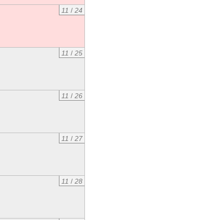
11
/
24
11
/
25
11
/
26
11
/
27
11
/
28