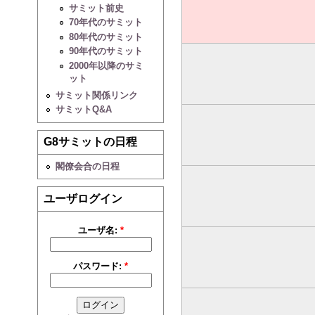
サミット前史
70年代のサミット
80年代のサミット
90年代のサミット
2000年以降のサミ
ット
サミット関係リンク
サミットQ&A
G8サミットの日程
閣僚会合の日程
ユーザログイン
ユーザ名:
*
パスワード:
*