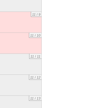
11
/
9
11
/
10
11
/
11
11
/
12
11
/
13