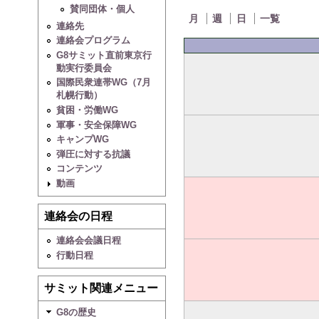
賛同団体・個人
月
週
日
一覧
連絡先
連絡会プログラム
G8サミット直前東京行
動実行委員会
国際民衆連帯WG（7月
札幌行動）
貧困・労働WG
軍事・安全保障WG
キャンプWG
弾圧に対する抗議
コンテンツ
動画
連絡会の日程
連絡会会議日程
行動日程
サミット関連メニュー
G8の歴史