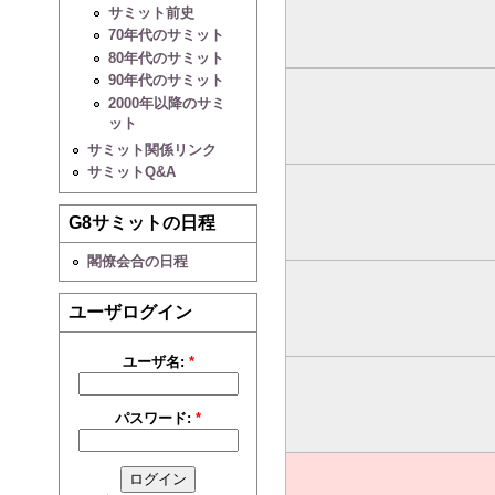
サミット前史
70年代のサミット
80年代のサミット
90年代のサミット
2000年以降のサミ
ット
サミット関係リンク
サミットQ&A
G8サミットの日程
閣僚会合の日程
ユーザログイン
ユーザ名:
*
パスワード:
*