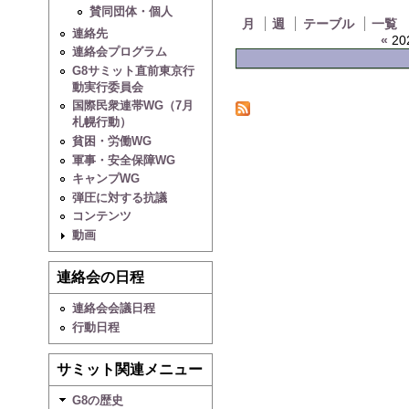
賛同団体・個人
月
週
テーブル
一覧
連絡先
«
20
連絡会プログラム
G8サミット直前東京行
動実行委員会
国際民衆連帯WG（7月
札幌行動）
貧困・労働WG
軍事・安全保障WG
キャンプWG
弾圧に対する抗議
コンテンツ
動画
連絡会の日程
連絡会会議日程
行動日程
サミット関連メニュー
G8の歴史