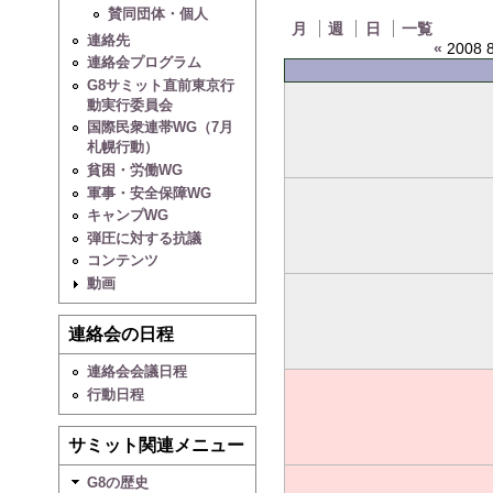
賛同団体・個人
月
週
日
一覧
連絡先
«
2008 8
連絡会プログラム
G8サミット直前東京行
動実行委員会
国際民衆連帯WG（7月
札幌行動）
貧困・労働WG
軍事・安全保障WG
キャンプWG
弾圧に対する抗議
コンテンツ
動画
連絡会の日程
連絡会会議日程
行動日程
サミット関連メニュー
G8の歴史