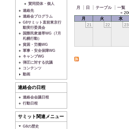
賛同団体・個人
月
日
テーブル
一覧
連絡先
«
20
連絡会プログラム
月
火
水
G8サミット直前東京行
21
22
23
動実行委員会
国際民衆連帯WG（7月
札幌行動）
貧困・労働WG
軍事・安全保障WG
キャンプWG
弾圧に対する抗議
コンテンツ
動画
連絡会の日程
連絡会会議日程
行動日程
サミット関連メニュー
G8の歴史