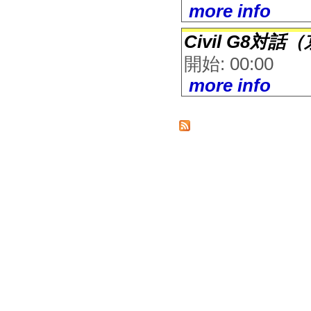
more info
Civil G8対話
開始: 00:00
more info