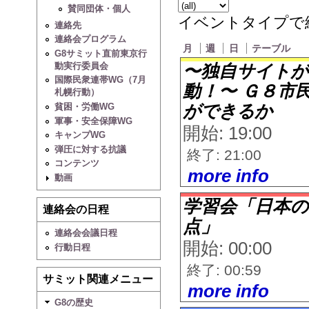
賛同団体・個人
イベントタイプで
連絡先
連絡会プログラム
月
週
日
テーブル
G8サミット直前東京行
動実行委員会
〜独自サイトが
国際民衆連帯WG（7月
動！〜 Ｇ８市
札幌行動）
ができるか
貧困・労働WG
軍事・安全保障WG
開始: 19:00
キャンプWG
弾圧に対する抗議
終了: 21:00
コンテンツ
more info
動画
学習会「日本の
連絡会の日程
点」
連絡会会議日程
開始: 00:00
行動日程
終了: 00:59
サミット関連メニュー
more info
G8の歴史