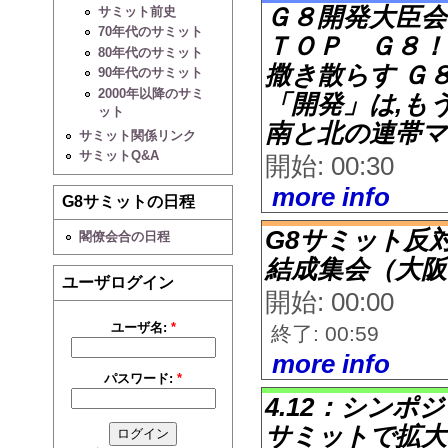
Ｇ８開発大臣会合
サミット前史
70年代のサミット
ＴＯＰ Ｇ８！
80年代のサミット
撒き散らす Ｇ
90年代のサミット
2000年以降のサミ
「開発」は,
ット
南と北の連帯マー
サミット関係リンク
サミットQ&A
開始: 00:30
more info
G8サミットの日程
G8サミット反
閣僚会合の日程
結成集会（大阪
ユーザログイン
開始: 00:00
ユーザ名:
*
終了: 00:59
more info
パスワード:
*
4.12：シンポ
サミットで拡大