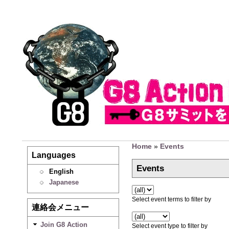
Home
»
Events
Languages
Events
English
Japanese
Select event terms to filter by
連絡会メニュー
Join G8 Action
Select event type to filter by