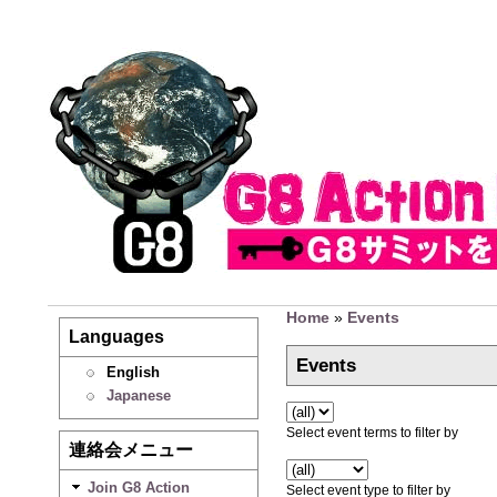
Home
»
Events
Languages
Events
English
Japanese
Select event terms to filter by
連絡会メニュー
Join G8 Action
Select event type to filter by