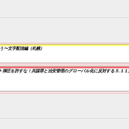
う〜文字配信編（札幌）
ト弾圧を許すな！共謀罪と治安管理のグローバル化に反対する５.１１