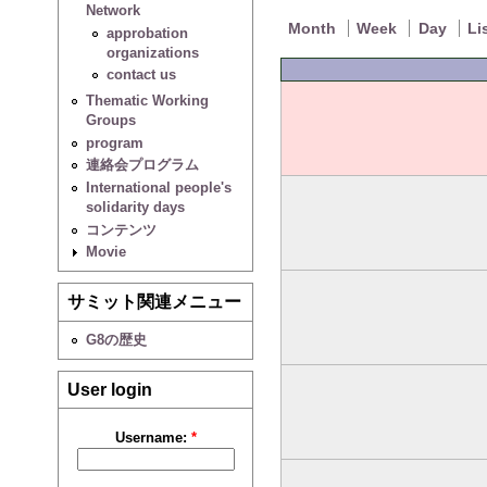
Network
Month
Week
Day
Li
approbation
organizations
contact us
Thematic Working
Groups
program
連絡会プログラム
International people's
solidarity days
コンテンツ
Movie
サミット関連メニュー
G8の歴史
User login
Username:
*