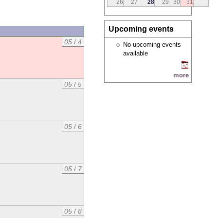
26
27
28
29
30
31
Upcoming events
05
/
4
No upcoming events
available
more
05
/
5
05
/
6
05
/
7
05
/
8