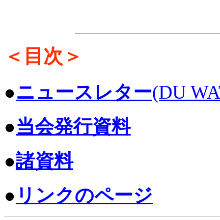
＜目次＞
●
ニュースレター
(DU WA
●
当会発行資料
●
諸資料
●
リンクのページ